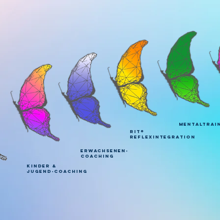
mentaltrai
RIT®
Reflexintegration
erwachsenen-
coaching
Kinder &
Jugend-coaching