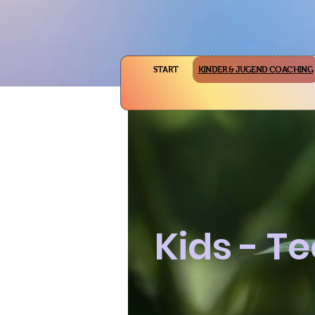
START
KINDER & JUGEND COACHING
Kids - T