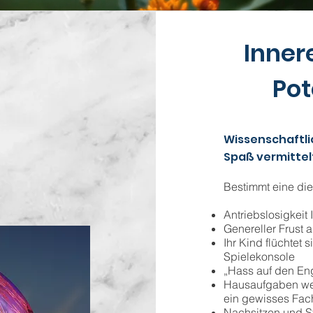
Inner
Pot
Wissenschaftli
Spaß vermittel
Bestimmt eine die
Antriebslosigkei
Genereller Frust a
Ihr Kind flüchtet s
Spielekonsole
„Hass auf den En
Hausaufgaben wer
ein gewisses Fach
Nachsitzen und St