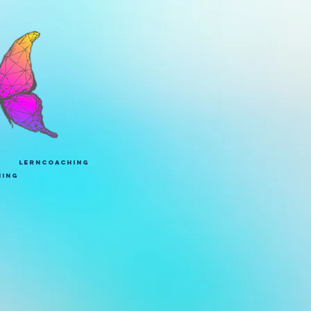
lerncoaching
ning