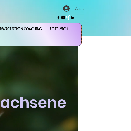
Anmelden
ERWACHSENEN COACHING
ÜBER MICH
rwachsene