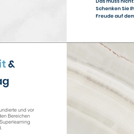
Das muss nicht
Schenken Sie I
Freude auf de
it
&
ag
fundierte und vor
den Bereichen
 Superlearning
.