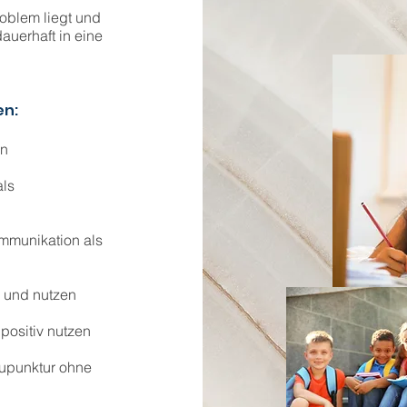
oblem liegt und
auerhaft in eine
en:
en
als
mmunikation als
 und nutzen
positiv nutzen
kupunktur ohne