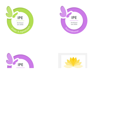
psycholog
mental
ischer
trainer
Berater